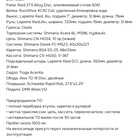
Paмa: Raid 27.5 Alloy Disc, алюминиевый сплав 6061
Bилкa: RockShox XC30 Coil, удаленная блокировка хода
Bынос: Lapierre Raid, Alu, подъем 7°, диаметр: 31.8мм, длина: 75мм
Pуль: Lapierre Raid,Alu, ширина: 720мм, подъём: 15мм, диаметр: 31.8мм
Грипсы: Clarks
Тормозная системы: Shimano Acera BL-M396, Hydraulic
Цепь: Shimano CN-HG54, 10 sp (новая)
Система: Shimano Deore FC-M523, 40x30x22T
Каретка: Shimano BSA ES-25, 68x113мм
Кассета: Shimano CS-HG50, 11-36T
Подседельный штырь: Lapierre Raid DC1, длина: 350мм, диаметр:
31.6мм
Седло: Tioga Acentia
Обода: Alex TD 19 Disc, двойные
Покрышки: Schwalbe Rapid Rob, 27.5"x2.25"
Педали: DMR Bikes V12
Предпродажное ТО:
• полная переборка втулок, каретки и рулевой
• чистка трансмиссии: цепь, кассета, переключатели, система
• интервальное ТО вилки после 50 часов
Пробег около 1500 км
На велосипеде присутствуют незначительные потертости от
эксплуатации