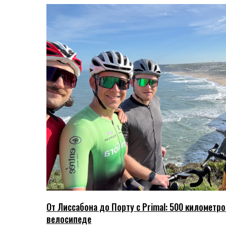
От Лиссабона до Порту с Primal: 500 километро
велосипеде