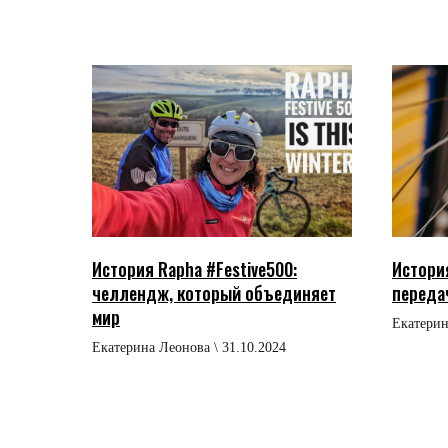
История Rapha #Festive500:
Истори
челлендж, который объединяет
переда
мир
Екатерин
Екатерина Леонова \ 31.10.2024