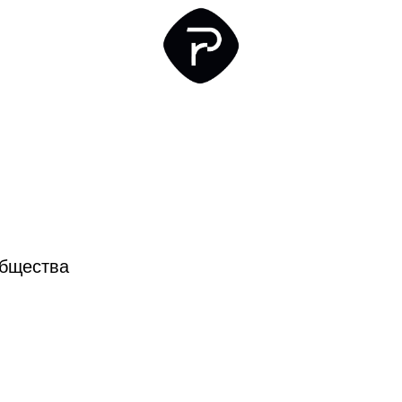
Заказы на
К
ры
Тренировки
Трансфер
Магазин
TradeInn
общества